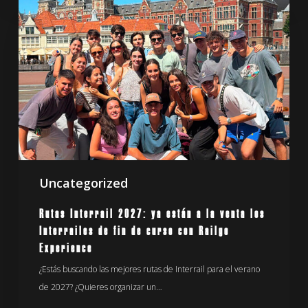
Interrail
2027:
ya
están
a
la
venta
los
Interrailes
de
Uncategorized
fin
de
Rutas Interrail 2027: ya están a la venta los
curso
Interrailes de fin de curso con Railgo
con
Experience
Railgo
¿Estás buscando las mejores rutas de Interrail para el verano
Experience
de 2027? ¿Quieres organizar un…