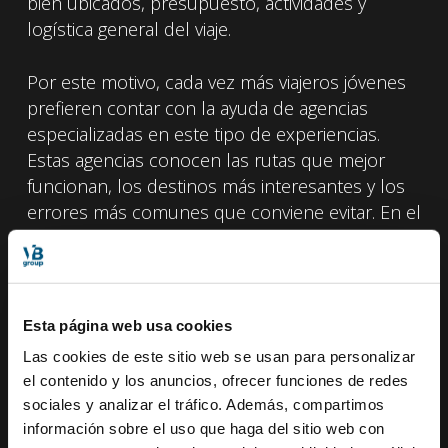
bien ubicados, presupuesto, actividades y
logística general del viaje.
Por este motivo, cada vez más viajeros jóvenes
prefieren contar con la ayuda de agencias
especializadas en este tipo de experiencias.
Estas agencias conocen las rutas que mejor
funcionan, los destinos más interesantes y los
errores más comunes que conviene evitar. En el
caso de Railgo, los viajes están diseñados
específicamente para jóvenes que quieren
descubrir Europa en tren de una forma sencilla,
social y bien organizada. Esto permite disfrutar
Esta página web usa cookies
de la aventura del Interrail sin tener que dedicar
Las cookies de este sitio web se usan para personalizar
semanas a planificar cada detalle del itinerario.
el contenido y los anuncios, ofrecer funciones de redes
sociales y analizar el tráfico. Además, compartimos
Al final, un Interrail bien preparado no es solo
información sobre el uso que haga del sitio web con
un viaje por varias ciudades europeas. Es una