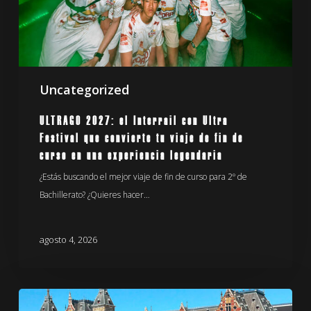
que
convierte
tu
viaje
Uncategorized
de
fin
ULTRAGO 2027: el Interrail con Ultra
de
Festival que convierte tu viaje de fin de
curso
curso en una experiencia legendaria
en
¿Estás buscando el mejor viaje de fin de curso para 2º de
una
Bachillerato? ¿Quieres hacer…
experiencia
legendaria
agosto 4, 2026
Rutas