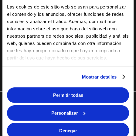
guía
Las cookies de este sitio web se usan para personalizar
el contenido y los anuncios, ofrecer funciones de redes
definitiva
sociales y analizar el tráfico. Además, compartimos
para
INTERRAIL
información sobre el uso que haga del sitio web con
moverte
nuestros partners de redes sociales, publicidad y análisis
por
Las mejores apps para
web, quienes pueden combinarla con otra información
Europa
Interrail 2026: la guía
que les haya proporcionado o que hayan recopilado a
definitiva para moverte
partir del uso que haya hecho de sus servicios.
por Europa
Mostrar detalles
Permitir todas
C/ Príncipe de Vergara
Personalizar
227, 28016 Madrid,
España
Denegar