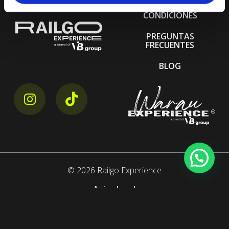
TÉRMINOS Y
CONDICIONES
PREGUNTAS
FRECUENTES
BLOG
instagram link
tiktok link
©
2026
Railgo Experience
Aviso legal
Política de privacidad
Cookies