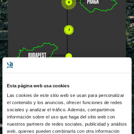
6
7
8
Close
Close
9
Esta página web usa cookies
Close
Close
Close
Las cookies de este sitio web se usan para personalizar
Close
Close
el contenido y los anuncios, ofrecer funciones de redes
Close
Close
sociales y analizar el tráfico. Además, compartimos
información sobre el uso que haga del sitio web con
nuestros partners de redes sociales, publicidad y análisis
web, quienes pueden combinarla con otra información