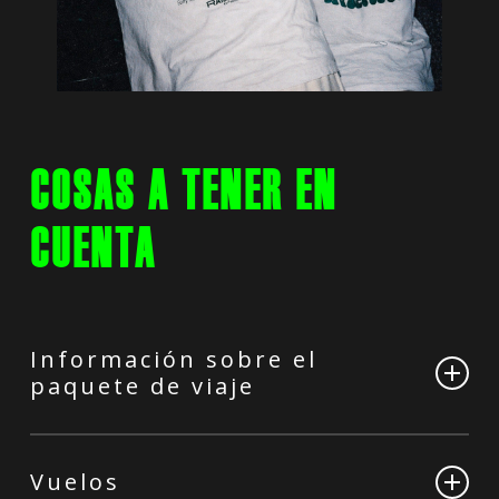
C
O
S
A
S
A
T
E
N
E
R
E
N
C
U
E
N
T
A
Información sobre el
paquete de viaje
No incluido todo lo que no está en el
apartado incluye, pero damos la opción de
Vuelos