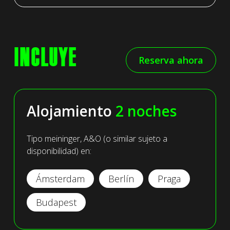
I
N
C
L
U
Y
E
Reserva ahora
Alojamiento
2 noches
Tipo meininger, A&O (o similar sujeto a
disponibilidad) en:
Ámsterdam
Berlín
Praga
Budapest