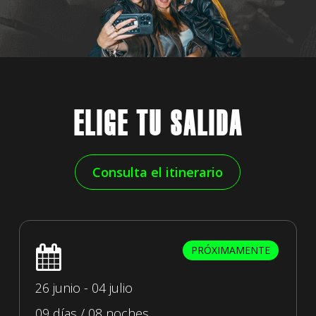
E
L
I
G
E
T
U
S
A
L
I
D
A
Consulta el itinerario
PRÓXIMAMENTE
26 junio - 04 julio
09 días / 08 noches