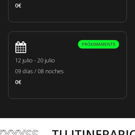
0€
PRÓXIMAMENTE
12 julio - 20 julio
09 días / 08 noches
0€
SS
TU ITINERARIO
P