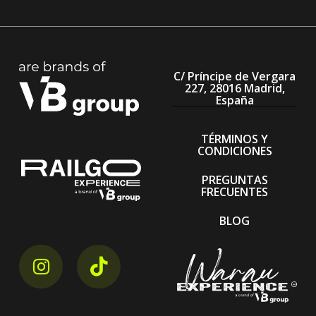
CITYSSGO
responsabilidad de la agencia.
Más info:
interrail.eu
C/ Príncipe de Vergara
227, 28016 Madrid,
España
TÉRMINOS Y
CONDICIONES
PREGUNTAS
FRECUENTES
BLOG
instagram link
tiktok link